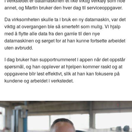
I verkstedet er datamaskinen et like viktig verktøy som noe
annet, og Martin bruker den hver dag til serviceoppgaver.
Da virksomheten skulle ta i bruk en ny datamaskin, var det
viktig at overgangen ble så smertefri som mulig. Vi hjalp
med å flytte alle data fra den gamle til den nye
datamaskinen og sørget for at han kunne fortsette arbeidet
uten avbrudd.
I dag bruker han supportnummeret i appen når det oppstår
spørsmål, og han opplever at hjelpen kommer raskt og at
oppgavene blir løst effektivt, slik at han kan fokusere på
kundene og arbeidet i verkstedet.